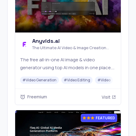
Anyvids.ai
The Ultimate AI Video & Image Creation
Platform
The free all‑in‑one AI image & video
generator using top AI models in one place.
Pricing you can trust—clear billing, credit
#
Video Generation
#
Video Editing
#
Video
#
Image G
usage & refunds. | Anyvids.ai
Freemium
Visit
FEATURED