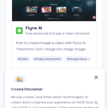
Flyne AI
Free Advanced AI Image & Video Generator
Free to create image & video with Flyne AI.
Transform Text / Image into magic Image
with official Flyne AI, powered by Nano
#
Video
#
Video Generation
#
Image Generator
#
Mus
Banana, Seedream, Seedance, Veo3, Kling
etc.
Freemium
Visit
Cookie Disclaimer
We use cookies (and other similar technologies) to
collect data to improve your experience on 10015 Tools. By
using 10015.io, you’re agreeing to the collection of data as