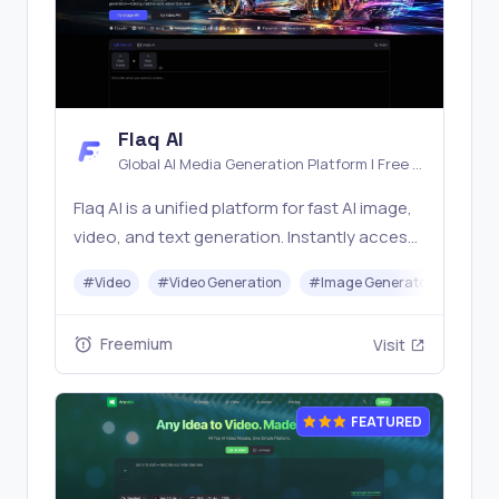
Flaq AI
Global AI Media Generation Platform | Free AI
Tools & Stable API Access
Flaq AI is a unified platform for fast AI image,
video, and text generation. Instantly access
top models like Nano Banana and Seedream
#
Video
#
Video Generation
#
Image Generator
#
LLM
with one simple API. Built for free testing and
stable API workflows.
Freemium
Visit
FEATURED